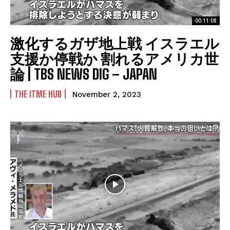
00:11:08
激化するガザ地上戦 イスラエル
支援か停戦か 割れるアメリカ世
論 | TBS NEWS DIG – JAPAN
THE ITME HUB
November 2, 2023