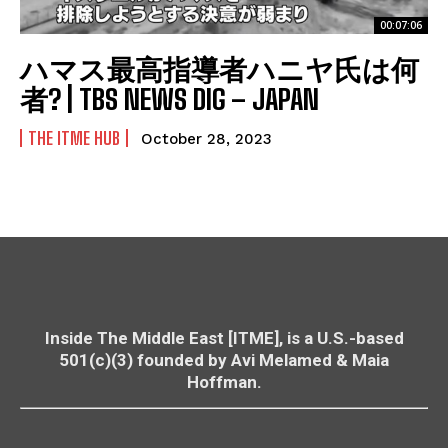
00:07:06
ハマス最高指導者ハニヤ氏は何
者? | TBS NEWS DIG – JAPAN
THE ITME HUB
October 28, 2023
Inside The Middle East [ITME], is a U.S.-based
501(c)(3) founded by Avi Melamed & Maia
Hoffman.