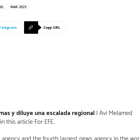
AEL
WAR 2023
Telegram
Copy URL
imas y diluye una escalada regional
| Avi Melamed
 this article For EFE.
 agency and the fourth largest news agency in the wor