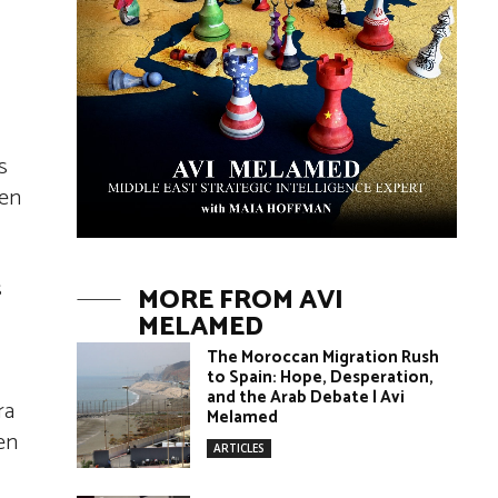
s
 en
s
MORE FROM AVI
MELAMED
The Moroccan Migration Rush
to Spain: Hope, Desperation,
and the Arab Debate | Avi
ra
Melamed
en
ARTICLES