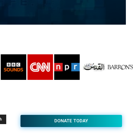
h
DONATE TODAY