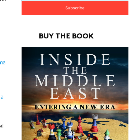
Subscribe
BUY THE BOOK
ema
 a
el