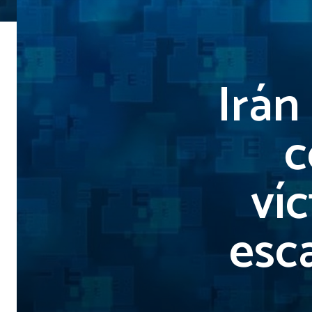
Irán
c
ví
esca