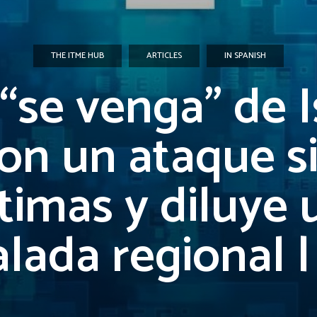
THE ITME HUB
ARTICLES
IN SPANISH
 “se venga” de I
on un ataque s
ctimas y diluye 
lada regional 