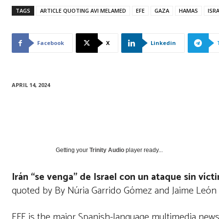
TAGS
ARTICLE QUOTING AVI MELAMED
EFE
GAZA
HAMAS
ISR
Facebook
X
Linkedin
APRIL 14, 2024
Getting your
Trinity Audio
player ready...
Irán “se venga” de Israel con un ataque sin víct
quoted by By Núria Garrido Gómez and Jaime León in
EFE is the major Spanish-language multimedia news