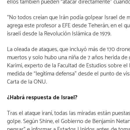
ellos también pueden “atacar directamente” cuando
“No todos creían que Irán podía golpear Israel de m
agrega este profesor a EFE desde Teherán, en el que
israelí desde la Revolución Islámica de 1979.
La oleada de ataques, que incluyó más de 170 drones
muertos y solo hubo una niña de 7 años herida de 
Karimi, experto de la Facultad de Estudios sobre e
medida de “legítima defensa” desde el punto de vist
Carta de la ONU.
¿Habrá respuesta de Israel?
Tras el ataque iraní, todas las miradas están puesta
golpe. Según Shine, el Gobierno de Benjamín Netan
pensar” e informar a Estados Unidos antes de tomar