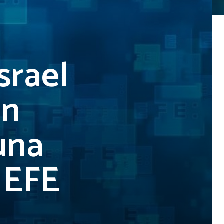
srael
in
una
| EFE