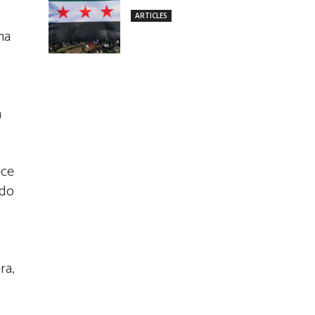
ARTICLES
ma
a
ece
ado
ra,