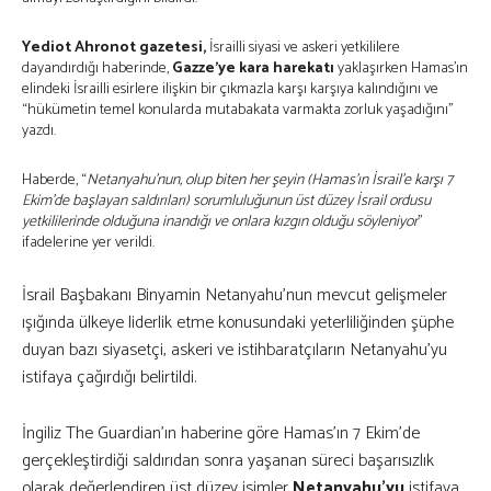
Yediot Ahronot gazetesi,
İsrailli siyasi ve askeri yetkililere
dayandırdığı haberinde,
Gazze’ye kara harekatı
yaklaşırken Hamas’ın
elindeki İsrailli esirlere ilişkin bir çıkmazla karşı karşıya kalındığını ve
“hükümetin temel konularda mutabakata varmakta zorluk yaşadığını”
yazdı.
Haberde, “
Netanyahu’nun, olup biten her şeyin (Hamas’ın İsrail’e karşı 7
Ekim’de başlayan saldırıları) sorumluluğunun üst düzey İsrail ordusu
yetkililerinde olduğuna inandığı ve onlara kızgın olduğu söyleniyor
”
ifadelerine yer verildi.
İsrail Başbakanı Binyamin Netanyahu’nun mevcut gelişmeler
ışığında ülkeye liderlik etme konusundaki yeterliliğinden şüphe
duyan bazı siyasetçi, askeri ve istihbaratçıların Netanyahu’yu
istifaya çağırdığı belirtildi.
İngiliz The Guardian’ın haberine göre Hamas’ın 7 Ekim’de
gerçekleştirdiği saldırıdan sonra yaşanan süreci başarısızlık
olarak değerlendiren üst düzey isimler
Netanyahu’yu
istifaya