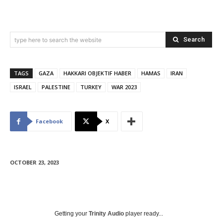
Search
type here to search the website
TAGS
GAZA
HAKKARI OBJEKTIF HABER
HAMAS
IRAN
ISRAEL
PALESTINE
TURKEY
WAR 2023
Facebook
X
OCTOBER 23, 2023
Getting your
Trinity Audio
player ready...