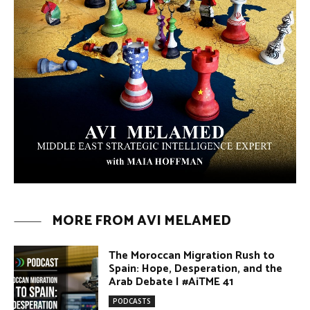
MORE FROM AVI MELAMED
The Moroccan Migration Rush to
Spain: Hope, Desperation, and the
Arab Debate | #AiTME 41
PODCASTS
Why Did a Belly Dance Video Spark a
Public Uproar in Egypt? | #AiTME 40
PODCASTS
Umm Kulthum: The Greatest Arab
Singer and Israel | #AiTME 39
PODCASTS