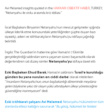
Avi Melamed insights quoted in the
HAKKARI OBJEKTIF HABER
, TURKEY,
“Netanyahu ile ordu arasında kriz iddiası.”
İsrail Başbakanı Binyamin Netanyahu’nun mevcut gelişmeler ışığında
ülkeye liderlik etme konusundaki yeterliliğinden şüphe duyan bazı
siyasetçi, askeri ve istihbaratçıların Netanyahu’yu istifaya çağırdığı
belirtildi.
İngiliz The Guardian’ın haberine göre Hamas’ın 7 Ekim’de
gerçekleştirdiği saldırıdan sonra yaşanan süreci başarısızlık olarak
değerlendiren üst düzey isimler
Netanyahu’yu
istifaya davet etti.
Eski Başbakan Ehud Barak
, Hamas’ın saldırısını
‘İsrail’e kurulduğu
günden bu yana vurulan en ciddi darbe
‘ olarak nitelerken
“
İnsanların Netanyahu’nun, onun başbakanlığı döneminde meydana
gelen böylesine yıkıcı bir olayın yükü altındayken ülkeyi yöneteceğine
güvendiğine inanmıyorum
” dedi.
Eski istihbarat çalışanı Avi Melamed
, Netanyahu hükümetinin tüm
alanlarda etkisiz kaldığını savunarak “
Bu görüş, hükümeti bir felaket