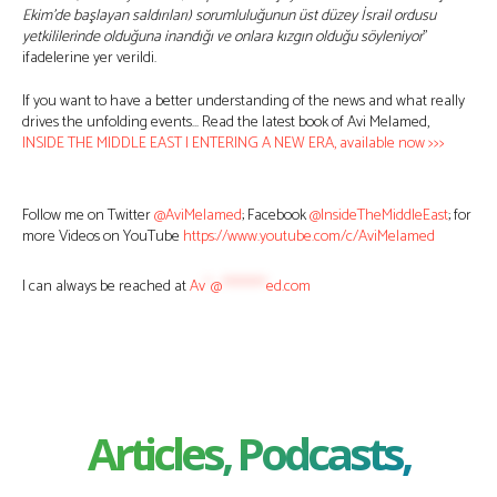
Ekim’de başlayan saldırıları) sorumluluğunun üst düzey İsrail ordusu
yetkililerinde olduğuna inandığı ve onlara kızgın olduğu söyleniyor
”
ifadelerine yer verildi.
If you want to have a better understanding of the news and what really
drives the unfolding events… Read the latest book of Avi Melamed,
INSIDE THE MIDDLE EAST | ENTERING A NEW ERA, available now >>>
Follow me on Twitter
@AviMelamed
; Facebook
@InsideTheMiddleEast
; for
more Videos on YouTube
https://www.youtube.com/c/AviMelamed
I can always be reached at
Av
*
@
********
ed.com
Articles, Podcasts,