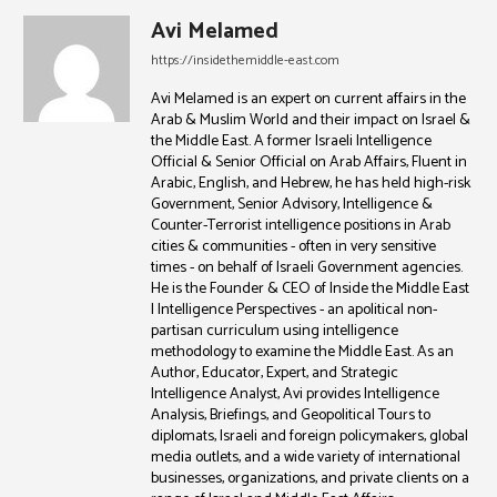
Avi Melamed
https://insidethemiddle-east.com
Avi Melamed is an expert on current affairs in the
Arab & Muslim World and their impact on Israel &
the Middle East. A former Israeli Intelligence
Official & Senior Official on Arab Affairs, Fluent in
Arabic, English, and Hebrew, he has held high-risk
Government, Senior Advisory, Intelligence &
Counter-Terrorist intelligence positions in Arab
cities & communities - often in very sensitive
times - on behalf of Israeli Government agencies.
He is the Founder & CEO of Inside the Middle East
| Intelligence Perspectives - an apolitical non-
partisan curriculum using intelligence
methodology to examine the Middle East. As an
Author, Educator, Expert, and Strategic
Intelligence Analyst, Avi provides Intelligence
Analysis, Briefings, and Geopolitical Tours to
diplomats, Israeli and foreign policymakers, global
media outlets, and a wide variety of international
businesses, organizations, and private clients on a