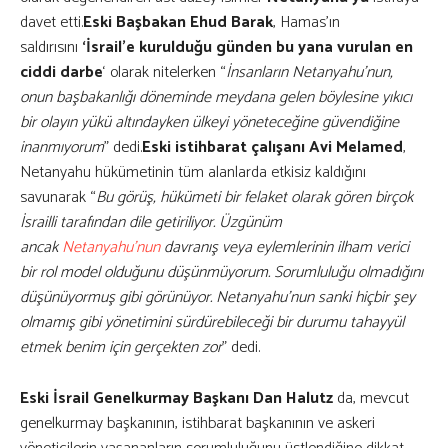
davet etti.
Eski Başbakan Ehud Barak
, Hamas’ın
saldırısını
‘İsrail’e kurulduğu günden bu yana vurulan en
ciddi darbe
‘ olarak nitelerken “
İnsanların Netanyahu’nun,
onun başbakanlığı döneminde meydana gelen böylesine yıkıcı
bir olayın yükü altındayken ülkeyi yöneteceğine güvendiğine
inanmıyorum
” dedi.
Eski istihbarat çalışanı Avi Melamed
,
Netanyahu hükümetinin tüm alanlarda etkisiz kaldığını
savunarak “
Bu görüş, hükümeti bir felaket olarak gören birçok
İsrailli tarafından dile getiriliyor. Üzgünüm
ancak
Netanyahu’nun
davranış veya eylemlerinin ilham verici
bir rol model olduğunu düşünmüyorum. Sorumluluğu olmadığını
düşünüyormuş gibi görünüyor. Netanyahu’nun sanki hiçbir şey
olmamış gibi yönetimini sürdürebileceği bir durumu tahayyül
etmek benim için gerçekten zor
” dedi.
Eski İsrail Genelkurmay Başkanı Dan Halutz
da, mevcut
genelkurmay başkanının, istihbarat başkanının ve askeri