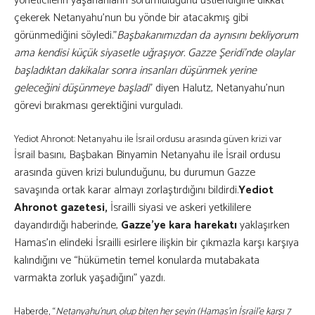
yöneticilerin yaşananların sorumluluğunu üstlendiğine dikkat
çekerek Netanyahu’nun bu yönde bir atacakmış gibi
görünmediğini söyledi.”
Başbakanımızdan da aynısını bekliyorum
ama kendisi küçük siyasetle uğraşıyor. Gazze Şeridi’nde olaylar
başladıktan dakikalar sonra insanları düşünmek yerine
geleceğini düşünmeye başladı
” diyen Halutz, Netanyahu’nun
görevi bırakması gerektiğini vurguladı.
Yediot Ahronot: Netanyahu ile İsrail ordusu arasında güven krizi var
İsrail basını, Başbakan Binyamin Netanyahu ile İsrail ordusu
arasında güven krizi bulunduğunu, bu durumun Gazze
savaşında ortak karar almayı zorlaştırdığını bildirdi.
Yediot
Ahronot gazetesi,
İsrailli siyasi ve askeri yetkililere
dayandırdığı haberinde,
Gazze’ye kara harekatı
yaklaşırken
Hamas’ın elindeki İsrailli esirlere ilişkin bir çıkmazla karşı karşıya
kalındığını ve “hükümetin temel konularda mutabakata
varmakta zorluk yaşadığını” yazdı.
Haberde, “
Netanyahu’nun, olup biten her şeyin (Hamas’ın İsrail’e karşı 7