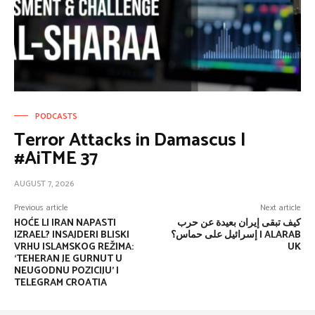
PODCASTS
Terror Attacks in Damascus |
#AiTME 37
AUGUST 7, 2026
Previous article
Next article
HOĆE LI IRAN NAPASTI
كيف تبقى إيران بعيدة عن حرب
IZRAEL? INSAJDERI BLISKI
إسرائيل على حماس؟ | ALARAB
VRHU ISLAMSKOG REŽIMA:
UK
‘TEHERAN JE GURNUT U
NEUGODNU POZICIJU’ |
TELEGRAM CROATIA