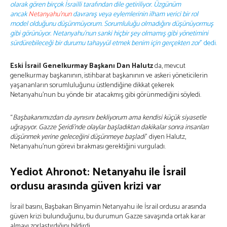
olarak gören birçok İsrailli tarafından dile getiriliyor. Üzgünüm
ancak
Netanyahu’nun
davranış veya eylemlerinin ilham verici bir rol
model olduğunu düşünmüyorum. Sorumluluğu olmadığını düşünüyormuş
gibi görünüyor. Netanyahu’nun sanki hiçbir şey olmamış gibi yönetimini
sürdürebileceği bir durumu tahayyül etmek benim için gerçekten zor
” dedi.
Eski İsrail Genelkurmay Başkanı Dan Halutz
da, mevcut
genelkurmay başkanının, istihbarat başkanının ve askeri yöneticilerin
yaşananların sorumluluğunu üstlendiğine dikkat çekerek
Netanyahu’nun bu yönde bir atacakmış gibi görünmediğini söyledi.
“
Başbakanımızdan da aynısını bekliyorum ama kendisi küçük siyasetle
uğraşıyor. Gazze Şeridi’nde olaylar başladıktan dakikalar sonra insanları
düşünmek yerine geleceğini düşünmeye başladı
” diyen Halutz,
Netanyahu’nun görevi bırakması gerektiğini vurguladı.
Yediot Ahronot: Netanyahu ile İsrail
ordusu arasında güven krizi var
İsrail basını, Başbakan Binyamin Netanyahu ile İsrail ordusu arasında
güven krizi bulunduğunu, bu durumun Gazze savaşında ortak karar
almayı zorlaştırdığını bildirdi.