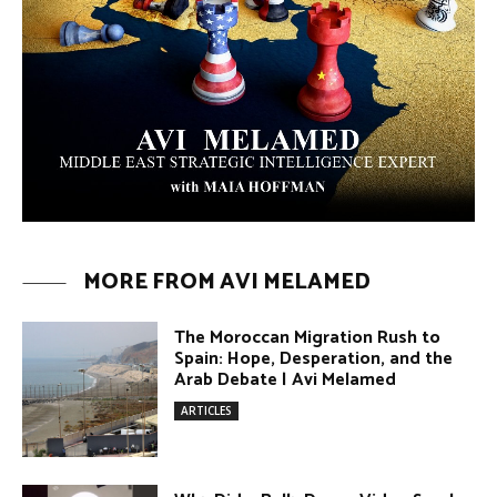
ARTICLES
Umm Kulthum: The Greatest Arab
Singer and Israel | Avi Melamed
ARTICLES
Egypt vs. Argentina Through the
Lens of Middle Eastern Discourse |
Avi Melamed
ARTICLES
Terror Attacks in Damascus | Avi
Melamed
ARTICLES