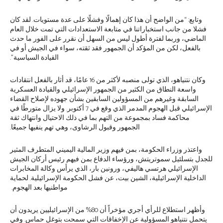
وتابع: “من الواضح أن هذا كان إهمالًا وفشلًا على عدة مستويات. لقد كان
فشلا من جانب ‏استخباراتنا في متابعة الاستعدادات التي تمت خلال العام
الماضي، وربما لفترة أطول ليس من ‏السهل أن نقرر على الفور ما حدث
بالفعل، لكن من المؤكد أن الجمهور فقد ثقته، سواء في ‏الجيش أو في
القيادة السياسية”.‏
وكان نتنياهو، الذي تولى منصبه لأكثر من 16 عامًا، قد أثار بالفعل انتقادات
واسعة النطاق من ‏الكثير من الجمهور الإسرائيلي والقيادة العسكرية
السابقة وغيرهم من المسؤولين السابقين بشأن ‏جهوده لإصلاح القضاء
الإسرائيلي قبل الهجوم المدمر الذي وقع في 7 أكتوبر. ولا يزال متورطًا في
‏محاكمة فساد بمجموعة من التهم بما في ذلك الاحتيال وانتهاك ثقة
الجمهور وقبول الرشاوى، ‏وهي تهم ينفيها جميعًا.‏
واعتذر وزراء الحكومة، بمن فيهم وزير المالية اليميني المتطرف المثير
للجدل بتسلئيل ‏سموتريتش، ورؤساء الدفاع بمن فيهم رئيس أركان الجيش
الإسرائيلي هرتسي هاليفي، ورونين بار، ‏الذي يرأس وكالة المخابرات
الداخلية الإسرائيلية، الشين بيت، عن فشل الحكومة الإسرائيلية. ‏لحماية
مواطنيها بعد الهجوم. ‏
وأظهر استطلاع للرأي أجري مؤخراً أن 80% من الإسرائيليين يريدون أن
يتحمل نتنياهو ‏المسؤولية عن الإخفاقات التي سمحت بتوغل حماس. وفي