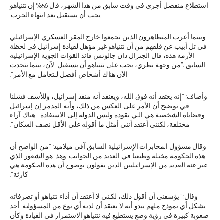
استطلاع منفصل أجري في وقت ‏سابق من هذا الشهر، قال 56% إن نتنياهو
يجب أن يستقيل بعد انتهاء الحرب.‏
وبينما أعرب المتظاهرون الذين تجمعوا خارج المقر العسكري الإسرائيلي
في تل أبيب عن قلقهم ‏من أن نتنياهو غير مؤهل لقيادة إسرائيل في لحظة
الأزمة هذه، قال الجنرال دان جالوتس قائد ‏القوات الجوية الإسرائيلية
السابق :”من وجهة نظري، يجب على نتنياهو أن يستقيل الآن، بينما ‏نتحدث
الآن هناك أشخاص أفضل للتعامل مع الأمر”.‏
وأضاف: “إنه يعتقد أنه فوق الله، ويعتقد أنه منقذ إسرائيل، وللأسف فشلنا
في توضيح أن الأمر ‏على العكس من ذلك، وأنه المدمر إن إسرائيل
وقضاياه الشخصية هي التي تقوده وليس الدولة ‏إلى الاستفادة .. هناك آراء
مختلفة، لكنني أعتقد أنني أمثل ما أقوله على الأقل نصف السكان”.‏
وقال مسؤول المخابرات الإسرائيلية السابق آفي ميلاميد: “من الواضح أن
هذه الحكومة مختلة ‏وظيفيا في العديد من الجوانب. وهذا هو الشعور الذي
عبر عنه العديد من الإسرائيليين الذين ‏يقولون بوضوح أن هذه الحكومة هي
كارثة”.‏
وقال: “يؤسفني أن أقول ذلك، لكنني لا أعتقد أن أداء نتنياهو أو تصرفاته
يشكل أي نموذج ملهم ‏يبدو أنه لا يعتقد أن لديه أي نوع من المسؤولية. أجد
صعوبة كبيرة في رؤية وضع يستطيع فيه ‏نتنياهو الاستمرار في القيادة وكأن