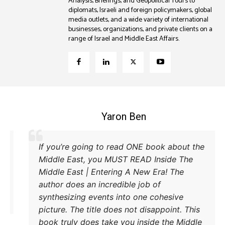
Analysis, Briefings, and Geopolitical Tours to
diplomats, Israeli and foreign policymakers, global
media outlets, and a wide variety of international
businesses, organizations, and private clients on a
range of Israel and Middle East Affairs.
Coleman B. Levy
cellent explanation of the power struggle
If you’
 Iran and Turkey and their respective
Middle 
thods to try and achieve their goals. A
Middle 
st read.
author d
synthes
picture.
book tr