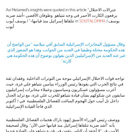
Avi Melamed’s insights were quoted in this article “جنرالات الاحتلال
يرفعون الكارت الأحمر في وجه نتنياهو.. وطوفان الأقصى «أشد ضربه
تتلقاها إسرائيل منذ ‏قيامها»” | يوسف أيوب in
SOUTALOMMA
. | يوسف
أيوب
وقال مسؤول المخابرات الإسرائيلية السابق آفي ميلاميد: “من الواضح أن
هذه الحكومة مختلة ‏وظيفيا في العديد من الجوانب. وهذا هو الشعور الذي
عبر عنه العديد من الإسرائيليين الذين ‏يقولون بوضوح أن هذه الحكومة هي
كارثة”.‏
تواجه قوات الاحتلال الإسرائيلي موجة من التوترات الداخلية وفقدان ثقة
في نتائج الحرب التي يقودها رئيس الوزراء بنيامين نتنياهو علي غزة، حيث
أعرب ‏مسؤولون عسكريون وسياسيون وعملاء مخابرات إسرائيليون
سابقون عن شكوكهم بشأن قيادة ‏نتنياهو للحرب علي غزة، مع تزايد الجدل
داخل تل أبيب حول الهجوم المباغت للفصائل الفلسطينية في 7 ‏أكتوبر
الذي فاجأ القيادة‏ الإسرائيلية.
ووصف رئيس الوزراء الأسبق إيهود باراك هجمات الفصائل الفلسطينية
بأنه “أشد ضربة تتلقاها إسرائيل منذ ‏قيامها حتى الآن”. وقال لصحيفة
الأوبزرفر: “لا أعتقد أن الناس يثقون في قدرة نتنياهو على ‏القيادة عندما