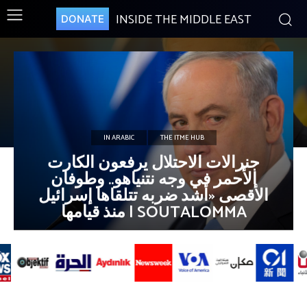
INSIDE THE MIDDLE EAST
DONATE
IN ARABIC
THE ITME HUB
جنرالات الاحتلال يرفعون الكارت
الأحمر في وجه نتنياهو.. وطوفان
الأقصى «أشد ضربه تتلقاها إسرائيل
منذ ‏قيامها | SOUTALOMMA