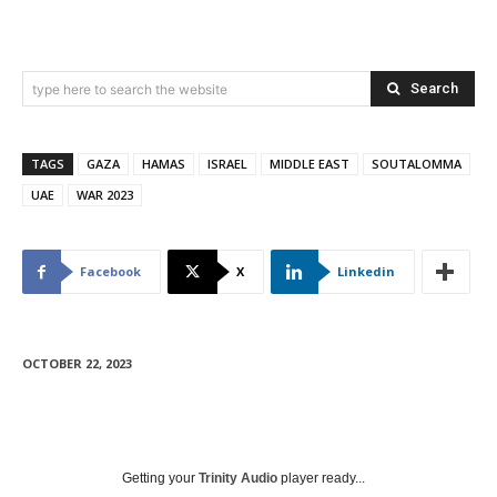
Search
type here to search the website
TAGS
GAZA
HAMAS
ISRAEL
MIDDLE EAST
SOUTALOMMA
UAE
WAR 2023
Facebook
X
Linkedin
OCTOBER 22, 2023
Getting your
Trinity Audio
player ready...