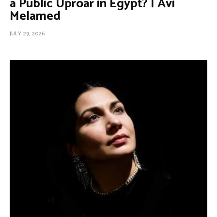
a Public Uproar in Egypt? | Avi
Melamed
JULY 29, 2026