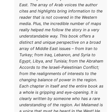
East. Th
cites an
reader t
media. 
really h
underst
distinc
array of
DONATE TODAY
Turkey; 
Egypt, 
Accords 
from the
changin
Each cha
a whole 
clearly
underst
a voice 