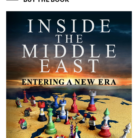
MORE FROM AVI MELAMED
The Moroccan Migration Rush to
Spain: Hope, Desperation, and the
Arab Debate | Avi Melamed
ARTICLES
Why Did a Belly Dance Video Spark a
Public Uproar in Egypt? | Avi
Melamed