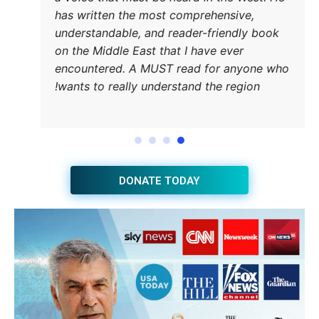
has wri
underst
on the M
encount
wants t
JOIN THE HUB NEWSLETTER
Subscribe
BUY THE BOOK