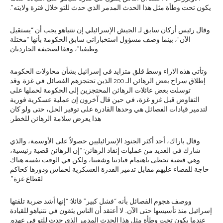
يكون تحت وطأة مثل هذا الحدث المدمر الذي حدث للتو خلال فترة ولايته”.‏
وقال رئيس أركان سابق لـ الجيش الإسرائيلي إن نتنياهو يجب أن “يستقيل
الآن”، بينما وصف ‏مسؤول استخباراتي سابق الحكومة بأنها “مختلة
وظيفيا”، وفقا لصحيفة الجارديان.
وتأتي هذه الاراء وسط قلق متزايد في إسرائيل بشأن محاولات الحكومة
إطلاق سراح بعض ‏الرهائن الـ 200 الذين تحتجزهم الفصائل في غزة. وقد
توسلت بعض عائلات الرهائن المحتجزين ‏إلى الحكومة لحملها على
التفاوض قبل غزو غزة، في حين قال آخرون إن عملية عسكرية فورية
‏لتدمير قيادات الفصائل هي وحدها القادرة على توفير الحل، حتى ولو كان
هذا يعرض سلامة ‏الرهائن للخطر.‏
وقال باراك، أحد أكثر الجنود الإسرائيليين حصولاً على الأوسمة، والذي
شارك في العديد من ‏عمليات إنقاذ الرهائن: “إن الرهائن قضية رئيسية،
وهي قضية تحظى باهتمام قيادتنا وشعبنا، ‏ولكن في الوقت نفسه هناك
حاجة للقضاء عليهم مقابل تدمير القدرة العسكرية لحماس ودورها ‏كحاكم
لقطاع غزة”.‏
ووصف هجوم الفصائل بأنه “فشل كبير” قائلا: “إنها أشد ضربة تلقتها
إسرائيل منذ تأسيسها حتى ‏الآن.. لا أعتقد أن الناس يثقون في نتنياهو للقيادة
عندما يكون تحت وطأة مثل هذا الحدث ‏المدمر الذي حدث للتو في عهده.‏