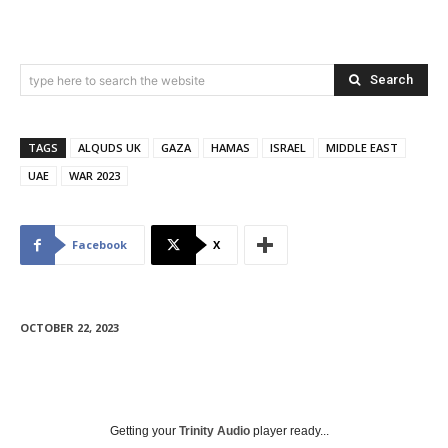
Search
type here to search the website
TAGS
ALQUDS UK
GAZA
HAMAS
ISRAEL
MIDDLE EAST
UAE
WAR 2023
Facebook
X
OCTOBER 22, 2023
Getting your
Trinity Audio
player ready...