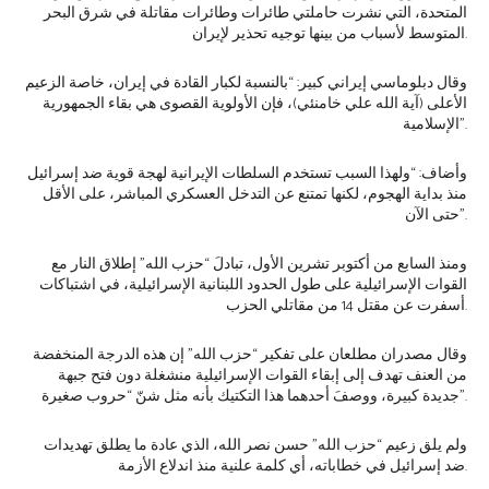
المتحدة، التي نشرت حاملتي طائرات وطائرات مقاتلة في شرق البحر
المتوسط لأسباب من بينها توجيه تحذير لإيران.
وقال دبلوماسي إيراني كبير: “بالنسبة لكبار القادة في إيران، خاصة الزعيم
الأعلى (آية الله علي خامنئي)، فإن الأولوية القصوى هي بقاء الجمهورية
الإسلامية”.
وأضاف: “ولهذا السبب تستخدم السلطات الإيرانية لهجة قوية ضد إسرائيل
منذ بداية الهجوم، لكنها تمتنع عن التدخل العسكري المباشر، على الأقل
حتى الآن”.
ومنذ السابع من أكتوبر تشرين الأول، تبادلَ “حزب الله” إطلاق النار مع
القوات الإسرائيلية على طول الحدود اللبنانية الإسرائيلية، في اشتباكات
أسفرت عن مقتل 14 من مقاتلي الحزب.
وقال مصدران مطلعان على تفكير “حزب الله” إن هذه الدرجة المنخفضة
من العنف تهدف إلى إبقاء القوات الإسرائيلية منشغلة دون فتح جبهة
جديدة كبيرة، ووصفَ أحدهما هذا التكتيك بأنه مثل شنّ “حروب صغيرة”.
ولم يلق زعيم “حزب الله” حسن نصر الله، الذي عادة ما يطلق تهديدات
ضد إسرائيل في خطاباته، أي كلمة علنية منذ اندلاع الأزمة.