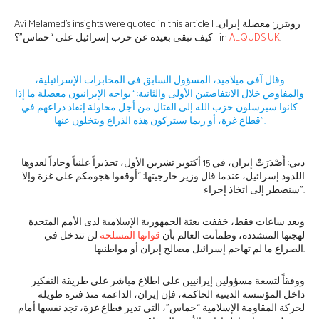
Avi Melamed’s insights were quoted in this article | رويترز: معضلة إيران..
.
ALQUDS UK
كيف تبقى بعيدة عن حرب إسرائيل على “حماس”؟ | in
وقال آفي ميلاميد، المسؤول السابق في المخابرات الإسرائيلية،
والمفاوض خلال الانتفاضتين الأولى والثانية: “يواجه الإيرانيون معضلة ما إذا
كانوا سيرسلون حزب الله إلى القتال من أجل محاولة إنقاذ ذراعهم في
قطاع غزة، أو ربما سيتركون هذه الذراع ويتخلون عنها”.
دبي: أَصْدَرَتْ إيران، في 15 أكتوبر تشرين الأول، تحذيراً علنياً وحاداً لعدوها
اللدود إسرائيل، عندما قال وزير خارجيتها: “أوقفوا هجومكم على غزة وإلا
سنضطر إلى اتخاذ إجراء”.
وبعد ساعات فقط، خففت بعثة الجمهورية الإسلامية لدى الأمم المتحدة
لهجتها المتشددة، وطمأنت العالم بأن
قواتها المسلحة
لن تتدخل في
الصراع ما لم تهاجم إسرائيل مصالح إيران أو مواطنيها.
ووفقاً لتسعة مسؤولين إيرانيين على اطلاع مباشر على طريقة التفكير
داخل المؤسسة الدينية الحاكمة، فإن إيران، الداعمة منذ فترة طويلة
لحركة المقاومة الإسلامية “حماس”، التي تدير قطاع غزة، تجد نفسها أمام