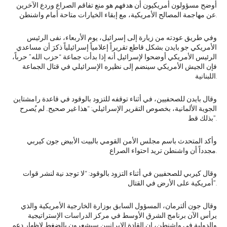
أوضح مسؤولون أمريكيون أن هدفهم هو منع تفاقم الصراع وردع الآخرين
عن مهاجمة المصالح الأمريكية، مع إبقاء الخيارات متاحة أمام واشنطن.
وفي طريق عودته من زيارة إلى إسرائيل، يوم الأربعاء، نفى الرئيس
الأمريكي جو بايدن بشكل قاطع تقريراً إعلامياً إسرائيلياً ذكرَ أن مساعدي
الرئيس الأمريكي أوضحوا لإسرائيل أنه إذا بدأت جماعة “حزب الله” حرباً،
فإن الجيش الأمريكي سينضم إلى نظيره الإسرائيلي في قتال الجماعة
اللبنانية.
وقال بايدن للصحفيين، في أثناء توقفه للتزود بالوقود في قاعدة رامشتاين
الجوية الألمانية، بخصوص التقرير الإسرائيلي: “هذا غير صحيح.. لم يُصرح
بذلك قط”.
وأكد المتحدث باسم مجلس الأمن القومي بالبيت الأبيض جون كيربي
مجدداً أن واشنطن تريد احتواء الصراع.
وقال كيربي للصحفيين في أثناء التزود بالوقود: “لا توجد نية لنشر قوات
أمريكية على الأرض في القتال”.
وقال جون ألترمان، المسؤول السابق بوزارة الخارجية الأمريكية والذي
يرأس الآن برنامج الشرق الأوسط في مركز الدراسات الإستراتيجية
والدولية في واشنطن، إن القادة الإيرانيين سيشعرون بالضغط لإظهار دعم