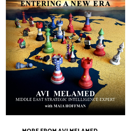
MORE FROM AVI MELAMED
The Moroccan Migration Rush to
Spain: Hope, Desperation, and the
Arab Debate | #AiTME 41
PODCASTS
Why Did a Belly Dance Video Spark a
Public Uproar in Egypt? | #AiTME 40