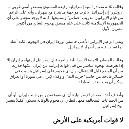
وقالت ثلاثة مصادر أمنية إسرائيلية رفيعة المستوى ومصدر أمني غربي لـ
“رويترز” إن إسرائيل لا تريد مواجهة مباشرة مع طهران، وأنه على الرغم
من قيام الإيرانيين بتدريب “حماس” وتسليحها، فإنه لا يوجد مؤشر على أن
الجمهورية الإسلامية كانت على علم مسبق بهجوم السابع من أكتوبر
تشرين الأول.
ونفى الزعيم الإيراني الأعلى خامنئي تورط إيران في الهجوم، لكنه أشاد
بما تسبب فيه من أضرار لإسرائيل.
وقالت المصادر الأمنية الإسرائيلية والغربية إن إسرائيل لن تهاجم إيران إلا
إذا تعرضت لهجوم مباشر من قبل قوات إيرانية من إيران، لكنها حذرت
من أن الوضع قابل للاشتعال، وأن أي هجوم على إسرائيل يتسبب في
خسائر فادحة من جانب “حزب الله” أو وكلاء لإيران في سوريا أو العراق
يمكن أن يقلب هذه المعادلة.
وأضاف أحد المصادر الإسرائيلية أن أي سوء تقدير من جانب إيران، أو أي
من الجماعات المتحالفة معها، لنطاق أي هجوم بالوكالة سيكون كفيلاً بتغيير
نهج إسرائيل.
لا قوات أمريكية على الأرض