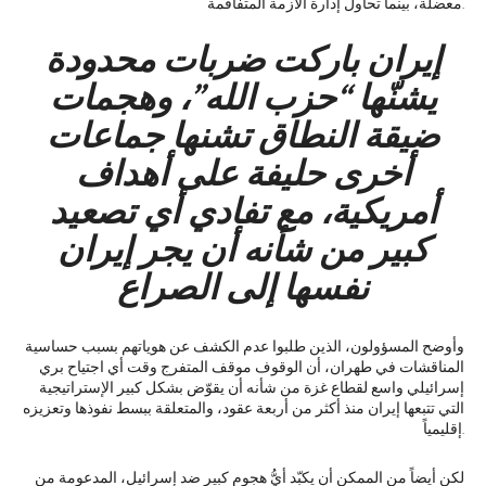
معضلة، بينما تحاول إدارة الأزمة المتفاقمة.
إيران باركت ضربات محدودة
يشنّها “حزب الله”، وهجمات
ضيقة النطاق تشنها جماعات
أخرى حليفة على أهداف
أمريكية، مع تفادي أي تصعيد
كبير من شأنه أن يجر إيران
نفسها إلى الصراع
وأوضح المسؤولون، الذين طلبوا عدم الكشف عن هوياتهم بسبب حساسية
المناقشات في طهران، أن الوقوف موقف المتفرج وقت أي اجتياح بري
إسرائيلي واسع لقطاع غزة من شأنه أن يقوّض بشكل كبير الإستراتيجية
التي تتبعها إيران منذ أكثر من أربعة عقود، والمتعلقة ببسط نفوذها وتعزيزه
إقليمياً.
لكن أيضاً من الممكن أن يكبّد أيُّ هجوم كبير ضد إسرائيل، المدعومة من