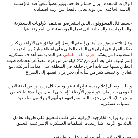
الولايات المتحدة، إيران خسائر فادحة، ويثير غضباً شعبياً ضد المؤسسة
الدينية الحاكمة، في دولة تعاني بالفعل من أزمة اقتصادية،
حسبما قال المسؤولون، الذين استعرضوا مختلف الأولويات العسكرية
والدبلوماسية والداخلية التي تعمل المؤسسة على الموازنة بينها.
وقال ثلاثة مسؤولين أمنيين إنه تم التوصل إلى توافق في الآراء بين كبار
صنّاع القرار في إيران في الوقت الحالي على إعطاء مباركتهم للضربات
المحدودة التي يشنّها
“حزب الله” اللبناني
عبر الحدود ضد أهداف عسكرية
إسرائيلية، على بعد أكثر من 200 كيلومتر من غزة، فضلاً عن هجمات ضيقة
النطاق تشنها جماعات أخرى حليفة في المنطقة على أهداف أمريكية، مع
تفادي أي تصعيد كبير من شأنه أن يجر إيران نفسها إلى الصراع.
ونقلت وسائل إعلام رسمية إيرانية عن وحيد جلال زاده، رئيس لجنة الأمن
القومي بالبرلمان، قوله يوم الأربعاء: “إننا على اتصال مع أصدقائنا حماس
والجهاد الإسلامي وحزب الله… وموقفهم هو أنهم لا يتوقعون منا تنفيذ
عمليات عسكرية”.
ولم ترد وزارة الخارجية الإيرانية على طلب للتعليق على طريقة تعامل
البلاد مع الأزمة، كما رفضت السلطات العسكرية الإسرائيلية التعليق.
ويبدو الأمر لإيران أشبه بالسير على خيط رفيع.