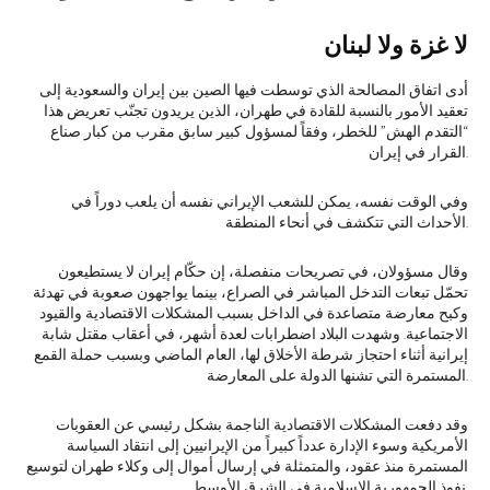
لا غزة ولا لبنان
أدى اتفاق المصالحة الذي توسطت فيها الصين بين إيران والسعودية إلى
تعقيد الأمور بالنسبة للقادة في طهران، الذين يريدون تجنّب تعريض هذا
“التقدم الهش” للخطر، وفقاً لمسؤول كبير سابق مقرب من كبار صناع
القرار في إيران.
وفي الوقت نفسه، يمكن للشعب الإيراني نفسه أن يلعب دوراً في
الأحداث التي تتكشف في أنحاء المنطقة.
وقال مسؤولان، في تصريحات منفصلة، إن حكّام إيران لا يستطيعون
تحمّل تبعات التدخل المباشر في الصراع، بينما يواجهون صعوبة في تهدئة
وكبح معارضة متصاعدة في الداخل بسبب المشكلات الاقتصادية والقيود
الاجتماعية. وشهدت البلاد اضطرابات لعدة أشهر، في أعقاب مقتل شابة
إيرانية أثناء احتجاز شرطة الأخلاق لها، العام الماضي وبسبب حملة القمع
المستمرة التي تشنها الدولة على المعارضة.
وقد دفعت المشكلات الاقتصادية الناجمة بشكل رئيسي عن العقوبات
الأمريكية وسوء الإدارة عدداً كبيراً من الإيرانيين إلى انتقاد السياسة
المستمرة منذ عقود، والمتمثلة في إرسال أموال إلى وكلاء طهران لتوسيع
نفوذ الجمهورية الإسلامية في الشرق الأوسط.