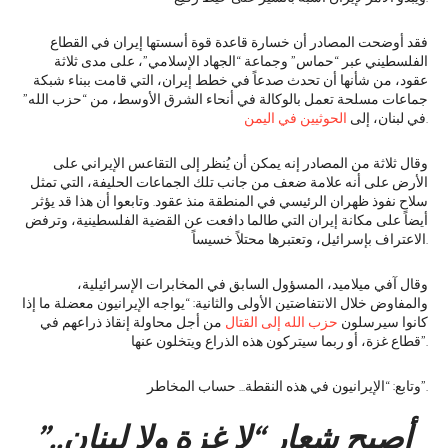
فقد أوضحت المصادر أن خسارة قاعدة قوة أسستها إيران في القطاع
الفلسطيني عبر “حماس” وجماعة “الجهاد الإسلامي”، على مدى ثلاثة
عقود، من شأنها أن تحدث صدعاً في خطط إيران، التي قامت ببناء شبكة
جماعات مسلحة تعمل بالوكالة في أنحاء الشرق الأوسط، من “حزب الله”
.
في لبنان، إلى
الحوثيين في اليمن
وقال ثلاثة من المصادر إنه يمكن أن يُنظر إلى التقاعس الإيراني على
الأرض على أنه علامة ضعف من جانب تلك الجماعات الحليفة، التي تمثل
سلاح نفوذ ظهران الرئيسي في المنطقة منذ عقود. وتابعوا أن هذا قد يؤثر
أيضاً على مكانة إيران التي طالما دافعت عن القضية الفلسطينية، وترفض
الاعتراف بإسرائيل، وتعتبرها محتلاً خسيساً.
وقال آفي ميلاميد، المسؤول السابق في المخابرات الإسرائيلية،
والمفاوض خلال الانتفاضتين الأولى والثانية: “يواجه الإيرانيون معضلة ما إذا
كانوا سيرسلون
حزب الله إلى القتال
من أجل محاولة إنقاذ ذراعهم في
قطاع غزة، أو ربما سيتركون هذه الذراع ويتخلون عنها”.
وتابع: “الإيرانيون في هذه النقطة… حساب المخاطر”.
أصبح شعار “لا غزة ولا لبنان..”