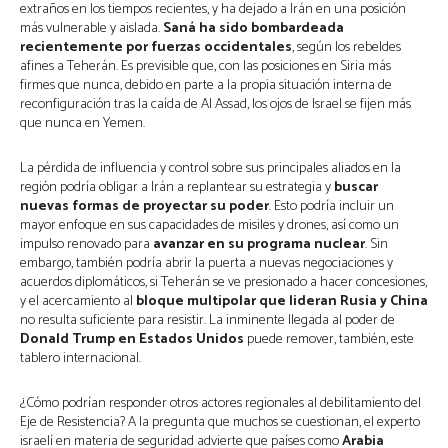
extraños en los tiempos recientes, y ha dejado a Irán en una posición
más vulnerable y aislada.
Saná ha sido bombardeada
recientemente por fuerzas occidentales
, según los rebeldes
afines a Teherán. Es previsible que, con las posiciones en Siria más
firmes que nunca, debido en parte a la propia situación interna de
reconfiguración tras la caída de Al Assad, los ojos de Israel se fijen más
que nunca en Yemen.
La pérdida de influencia y control sobre sus principales aliados en la
región podría obligar a Irán a replantear su estrategia y
buscar
nuevas formas de proyectar su poder
. Esto podría incluir un
mayor enfoque en sus capacidades de misiles y drones, así como un
impulso renovado para
avanzar en su programa nuclear
. Sin
embargo, también podría abrir la puerta a nuevas negociaciones y
acuerdos diplomáticos, si Teherán se ve presionado a hacer concesiones,
y el acercamiento al
bloque multipolar que lideran Rusia y China
no resulta suficiente para resistir. La inminente llegada al poder de
Donald Trump en Estados Unidos
puede remover, también, este
tablero internacional.
¿Cómo podrían responder otros actores regionales al debilitamiento del
Eje de Resistencia? A la pregunta que muchos se cuestionan, el experto
israelí en materia de seguridad advierte que países como
Arabia