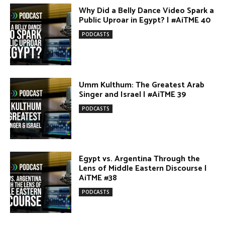
Umm Kulthum: The Greatest Arab
Singer and Israel | #AiTME 39
PODCASTS
Egypt vs. Argentina Through the
Lens of Middle Eastern Discourse |
AiTME #38
PODCASTS
Terror Attacks in Damascus |
#AiTME 37
PODCASTS