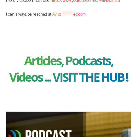
more Videos on YouTube
https://www.youtube.com/c/AviMelamed
I can always be reached at
Av
*
@
********
ed.com
Articles, Podcasts,
Videos ... VISIT THE HUB !