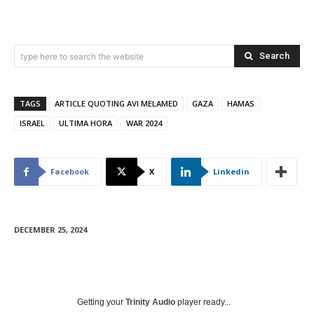
Search
type here to search the website
TAGS
ARTICLE QUOTING AVI MELAMED
GAZA
HAMAS
ISRAEL
ULTIMA HORA
WAR 2024
Facebook
X
Linkedin
DECEMBER 25, 2024
Getting your
Trinity Audio
player ready...