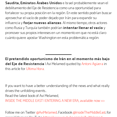
Saudita, Emiratos Árabes Unidos
e Israel probablemente vean el
debilitamiento del Eje de Resistencia como una oportunidad para
fortalecer su propia posición en la región. En este sentido podrían buscar
aprovechar el vacío de poder dejado por Irán para expandir su
influencia y
forjar nuevas alianzas
. Al mismo tiempo, otros actores
como Rusia y Turquía también podrían
intentar llenar el vacío
y
promover sus propios intereses en un momento en que no está claro
cuánto quiere apostar Washington en esta problemática región.
El pretendido oportunismo de Irán en el momento más bajo
del Eje de Resistencia
| Avi Melamed quoted by
Antoni Agüera
in
this article for
Ultima Hora
.
If you want to have a better understanding of the news and what really
drives the unfolding events…
Read the latest book of Avi Melamed,
INSIDE THE MIDDLE EAST | ENTERING A NEW ERA, available now >>>
Follow me on Twitter
@AviMelamed
; Facebook
@InsideTheMiddleEast
; for