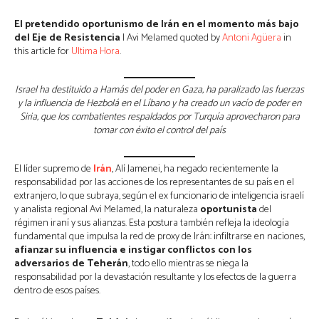
El pretendido oportunismo de Irán en el momento más bajo
del Eje de Resistencia
| Avi Melamed quoted by
Antoni Agüera
in
this article for
Ultima Hora
.
Israel ha destituido a Hamás del poder en Gaza, ha paralizado las fuerzas
y la influencia de Hezbolá en el Líbano y ha creado un vacío de poder en
Siria, que los combatientes respaldados por Turquía aprovecharon para
tomar con éxito el control del país
El líder supremo de
Irán
, Alí Jamenei, ha negado recientemente la
responsabilidad por las acciones de los representantes de su país en el
extranjero, lo que subraya, según el ex funcionario de inteligencia israelí
y analista regional Avi Melamed, la naturaleza
oportunista
del
régimen iraní y sus alianzas. Esta postura también refleja la ideología
fundamental que impulsa la red de proxy de Irán: infiltrarse en naciones,
afianzar su influencia e instigar conflictos con los
adversarios de Teherán
, todo ello mientras se niega la
responsabilidad por la devastación resultante y los efectos de la guerra
dentro de esos países.