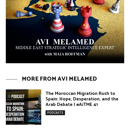
MORE FROM AVI MELAMED
The Moroccan Migration Rush to
Spain: Hope, Desperation, and the
Arab Debate | #AiTME 41
PODCASTS
Why Did a Belly Dance Video Spark a
Public Uproar in Egypt? | #AiTME 40
PODCASTS