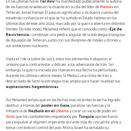
En las últimas horas
Tel Aviv
ha manifestado públicamente la autoría
de las fuerzas israelíes en la muerte en su día del líder de
Hamás
en
Teherán, Ismail Haniye. El paso es significativo y da buena cuenta del
estado de confianza en el que se ha sumido el Estado hebreo en los
últimos días de este año 2024, marcado por la guerra abierta en distintos
frentes. De este modo, Melamed refiere que el conocido como «
Eje de
Resistencia
» constituye una piedra angular de la estrategia triangular
de disuasión de Teherán, junto con sus divisiones de misiles y drones y
sus ambiciones nucleares.
Hasta el 7 de octubre de 2023, estos tres elementos trabajaron al
unísono para contrarrestar y distraer a los adversarios de Irán. Sin
embargo, la guerra iniciada por Hamás en esa fecha ha perturbado,
durante los últimos catorce meses, la Media Luna chiita de Irán y
descarrilado de facto la estrategia más amplia para hacer realidad sus
aspiraciones hegemónicas
.
Avi Melamed señala que en las fechas más recientes Israel ha logrado
destituir a Hamás del
poder en Gaza
, paralizar las fuerzas y la
influencia de
Hezbolá en el
Líbano
y crear un vacío de poder en
Siria
, que los combatientes respaldados por
Turquía
aprovecharon
para expulsar al régimen imperante durante más de cincuenta años y
tomar con éxito el control del país. Ahora, Israel ha señalado su