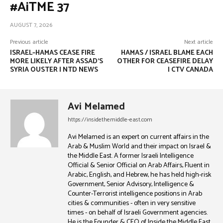
#AiTME 37
AUGUST 7, 2026
Previous article
Next article
ISRAEL–HAMAS CEASE FIRE
HAMAS / ISRAEL BLAME EACH
MORE LIKELY AFTER ASSAD’S
OTHER FOR CEASEFIRE DELAY
SYRIA OUSTER | NTD NEWS
| CTV CANADA
Avi Melamed
https://insidethemiddle-east.com
Avi Melamed is an expert on current affairs in the
Arab & Muslim World and their impact on Israel &
the Middle East. A former Israeli Intelligence
Official & Senior Official on Arab Affairs, Fluent in
Arabic, English, and Hebrew, he has held high-risk
Government, Senior Advisory, Intelligence &
Counter-Terrorist intelligence positions in Arab
cities & communities - often in very sensitive
times - on behalf of Israeli Government agencies.
He is the Founder & CEO of Inside the Middle East