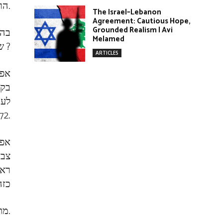
הרקטי של חזבאללה ולהביא לכך שאירן עלולה לאבד קלף מיקוח מרכזי.
The Israel–Lebanon
Agreement: Cautious Hope,
Grounded Realism | Avi
בהנ
Melamed
של חזבאללה ומה הסבירות למימושן בשקלול האילוצים והתנאים שצויינו לעיל ?
ARTICLES
אפש
בקנ
72שעות) הסבירות למימוש מתווה זה בינונית עד גבוהה.
אפש
צבא
ראו
כזה
מתווה נוסף הינו חטיפה של חיילים ישראלים. הסבירות שחזבאללה יבחר במתווה זה הינה להערכתי נמוכה.