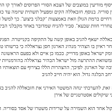
סוף מודיעין במוצבים של הצבא הסורי הפרוסים לאורך קו 
ן סוריה. בנוסף, חזבאללה הקים ומפעיל תשתית שיזמה עד כה
אללה ישאף להגיב באופן קשה על התקיפה בקנייטרה. הפגי
מק ישראל באופן מדוייק. ככמו כן איים ולא בפעם הראשונה 
שוואת ההתרעה מול ישראל הבהיר נצראללה בהזדמנויות שונות
בה של הארגון. לפיכך, ההצהרות הללו בצירוף עם תוצאותיו 
זאת, להערכתי ינחה המשטר האירני את חזבאללה להגיב באופ
ול אחד הוא השמירה על שרידות משטרו של אסד בסוריה. ח