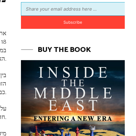
Subscribe
ארג
8
BUY THE BOOK
במי
האירניים. בדווחים בלתי מאומתים נמסר גם, כי באירוע נהרגו בסך הכל שישה אירנים בנוסף לאנשי חזבאללה.
בין
כבכיר חזבאללה המחזיק בתיק סוריה ועירק בארגון.
על 
חזבאללה יגיב באופן קשה על התקיפה. מפקד משמרות המהפכה האירניים עצמו איים בתגובה קשה נגד ישראל.
מיד