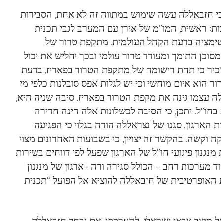
כי חזבאללה עשה שימוש במתווה זה לא אחת, הסבירות
ות: ראשית, המו”מ של אירן עם המערב לגבי תכנית
גיטימציה בדעת הקהל העולמית. מתקפת טרור של
וכן התומך ומעודד טרור עולמי ובכך יחליש את יכול
כיר כי תחת רישומה של מתקפת הטרור בפאריז, בדעת
הוא איום מוחשי וכי יש לגלות אפס סובלנות כלפי מי
לה עצמו גינה את מקפת הטרור בפאריז. סיבה שניה היא,
חו”ל. יתכן, כי הסיבה לכשלונות אלה הינה חדירה
ת הארגון. סגנו של נצראללה הודה בגלוי כי הפגיעה
 וקשה. בהקשר זה יצויין, כי בשבועות האחרונים מצוי
גנון פיגועי חו”ל של הארגון שפעל לפי דווחים בשירות
 מערכות רחב – הכולל סגירה ורה –ארגון של מנגנון
 האופרטיבית של חזבאללה להוציא אל הפועל “תכנית