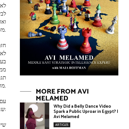
לאי
לבי
משחררי חוות שבעא”. סביר להניח שמדובר באחד מקבלני הביצוע של חזבאללה.
חזב
בעו
מממ
תגו
מרחב הבלגה גדול. הוא יהיה חייב להגיב.
MORE FROM AVI
MELAMED
עם 
Why Did a Belly Dance Video
שני שיקולים אסטרטגיים של אירן:
Spark a Public Uproar in Egypt? |
Avi Melamed
שיק
ARTICLES