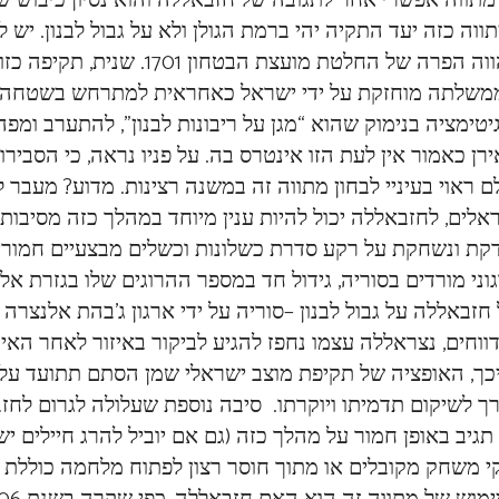
מתווה אפשרי אחר לתגובה של חזבאללה והוא נסיון כיבוש ש
ווה כזה יעד התקיה יהי ברמת הגולן ולא על גבול לבנון. יש 
תהווה הפרה של החלטת מועצת
שלתה מוחזקת על ידי ישראל כאחראית למתרחש בשטחה. ה
יטימציה בנימוק שהוא “מגן על ריבונות לבנון”, להתערב 
ירן כאמור אין לעת הזו אינטרס בה. על פניו נראה, כי הסבי
ם ראוי בעיניי לבחון מתווה זה במשנה רצינות. מדוע? מעבר 
אלים, לחזבאללה יכול להיות ענין מיוחד במהלך כזה מסיבות
קת ונשחקת על רקע סדרת כשלונות וכשלים מבצעיים חמורים 
וני מורדים בסוריה, גידול חד במספר ההרוגים שלו בגזרת אלק
דווחים, נצראללה עצמו נחפז להגיע לביקור באיזור לאחר הא
כך, האופציה של תקיפת מוצב ישראלי שמן הסתם תתועד על יד
ך לשיקום תדמיתו ויוקרתו. סיבה נוספת שעלולה לגרום לחז
תגיב באופן חמור על מהלך כזה (גם אם יוביל להרג חיילים
י משחק מקובלים או מתוך חוסר רצון לפתוח מלחמה כוללת א