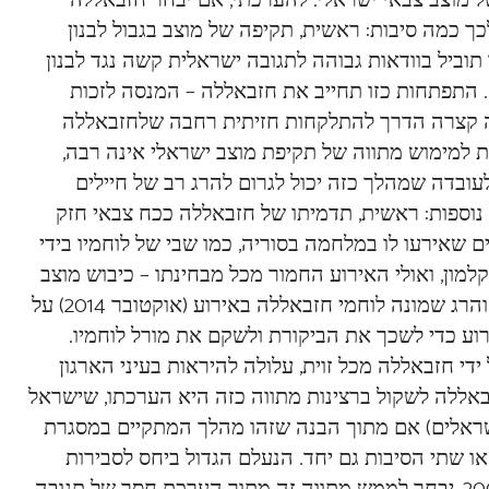
ל מוצב צבאי ישראלי. להערכתי, אם יבחר חזבאללה
לכך כמה סיבות: ראשית, תקיפה של מוצב בגבול לבנון
 הבטחון 1701. שנית, תקיפה כזו תוביל בוודאות גבוהה לתגובה ישראלית קשה נגד לבנון
תפתחות כזו תחייב את חזבאללה – המנסה לזכות
ומפה קצרה הדרך להתלקחות חזיתית רחבה שלחזבאללה
רות למימוש מתווה של תקיפת מוצב ישראלי אינה רבה,
לעובדה שמהלך כזה יכול לגרום להרג רב של חיילים
 נוספות: ראשית, תדמיתו של חזבאללה ככח צבאי חזק
שאירעו לו במלחמה בסוריה, כמו שבי של לוחמיו בידי
למון, ואולי האירוע החמור מכל מבחינתו – כיבוש מוצב
של חזבאללה על גבול לבנון –סוריה על ידי ארגון ג’בהת אלנצרה והרג שמונה לוחמי חזבאללה באירוע (אוקטובר 2014) על
ירוע כדי לשכך את הביקורת ולשקם את מורל לוחמיו.
י חזבאללה מכל זוית, עלולה להיראות בעיני הארגון
באללה לשקול ברצינות מתווה כזה היא הערכתו, שישראל
 ישראלים) אם מתוך הבנה שזהו מהלך המתקיים במסגרת
ו שתי הסיבות גם יחד. הנעלם הגדול ביחס לסבירות