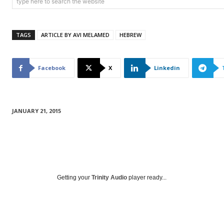
type here to search the website
TAGS
ARTICLE BY AVI MELAMED
HEBREW
Facebook
X
Linkedin
JANUARY 21, 2015
Getting your
Trinity Audio
player ready...