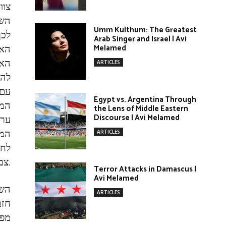
צוו
השד
Umm Kulthum: The Greatest
לכך
Arab Singer and Israel | Avi
האר
Melamed
האר
ARTICLES
להק
עם 
Egypt vs. Argentina Through
המס
the Lens of Middle Eastern
Discourse | Avi Melamed
ערב
המצ
ARTICLES
לחץ
צבאית במקביל מול ישראל בתזמון הנוכחי עלולה להיות הרת אסון מבחינת חזבאללה ואירן.
Terror Attacks in Damascus |
Avi Melamed
השי
ARTICLES
חזב
מפנ