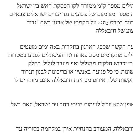
התילים מספר ק”מ ממזרח לקו הפסקת האש בין ישראל
 מספר מצומצם של פיגועים נגד יעדים ישראלים צבאיים
ואזרחיים ברמת הגולן וזאת באמצעות “קבלני ביצוע”. כך למשל דווח במרס 2013 על הקמתו של ארגון בשם “גדוד
עה הקשה שספג הארגון בתקרית באה ימים מועטים
לאחר ראיון בו הצהיר מנהיג הארגון חסן נצראללה כי ברשותו טילים מתקדמים מסוג פאתח 110 המסוגלים לפגוע במטרות
כי יכבוש חלקים מהגליל ואף מעבר לגליל. כחלק
, כי כל פגיעה באנשיו או בריבונות לבנון תגרור
הקשות של האירוע מבחינת חזבאללה אינם מותירים לו
ן שלא יוביל לעימות חזיתי רחב עם ישראל, וזאת בשל
זבאללה, המעורב בהנחיית אירן במלחמה בסוריה עד