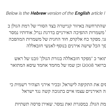
Below is the
Hebrew
version of the
English
article 
 שהתרחשה באיזור קנייטרה בצד הסורי של רמת הגולן ב
של משמרות ההפיכה האירניים בדרגת גנרל, אודותיו נמסר
אני, מפקד כח אלקדס, חוד החנית של משמרות המהפכה
תואר כ “מפקד חזבאללה בגזרת הגולן” (ובנו של ראש
הזרוע הצבאית של חזבאללה עמאד מג’אניה שחוסל בדמשק בפברואר 2008) וכן שמו של מחמד אחמד עיסא המתואר
ים את התקיפה לישראל, ובכיר אירני הצהיר רשמית כי
ת הגולן. במסגרת זאת נמסר, שאירן פרסה תשתיות