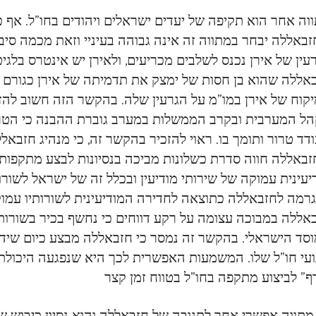
וה אחר הוא תקיפה של יעדים ישראלים ויהודים בחו”ל. אף 
באללה יבחר במתווה זה אינה גבוהה בעיניי וזאת מכמה סיב
עין של אירן נכנס לשלבים מכריעים, ולאירן יש אינטרס בל
אללה שהוא בן חסות של ימצק את תדמיתה של אירן כגורם מס
קוח של אירן במו”מ על הגרעין שלה. בהקשר הזה חשוב להז
ל המערבית ובקרב הממשלות במערב גוברת ההבנה כי הטרור 
דד טרור ותומך בו. ראוי להזכיר בהקשר זה, כי מנהיג חזבאל
באללה חווה סדרת כשלונות מביכה בנסיונות לבצע מתקפות ב
יעינית עמוקה של שירותי מודיעין ובכלל זה של ישראל לשורו
רמה לחזבאללה כתוצאה לחדירה המודיעינית לשורותיו עמוקה
אללה במבוכה עצומה על רקע דווחים כי נחשף בכיר בשורות מנ
סד הישראלי. בהקשר זה נמסר כי חזבאללה מבצע כיום שידוד
ועי חו”ל שלו. המשמעות האפשרית לכך היא שנפגעה היכולת