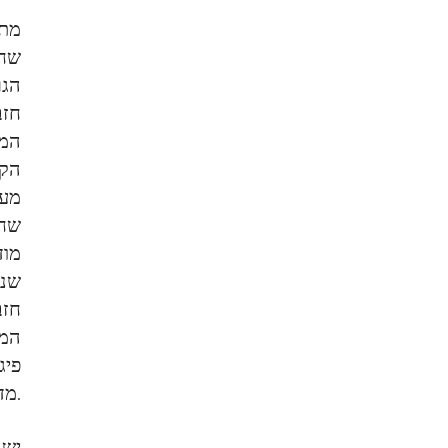
מתו
שחז
הגר
חזב
המי
הקה
מעו
שחז
מוד
שנג
חזב
המו
פיג
מדף” לביצוע מתקפה בחו”ל בטווח זמן קצר.