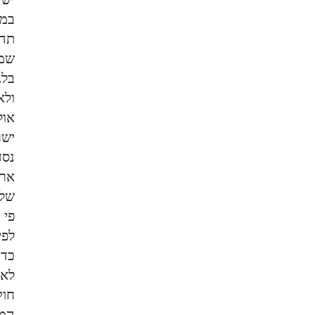
יש 
במת
שממ
בלג
ולא
אול
ישר
נסד
ארג
פי 
לפי
כדר
לא 
חוק