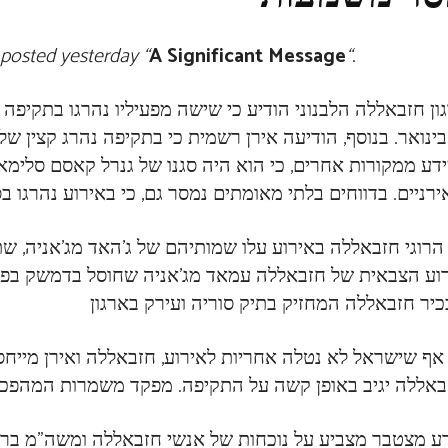
I posted yesterday “
A Significant Message
“
.
ון חזבאללה הלבנוני הודיע כי שישה מפעיליו נהרגו בתקיפה
1 בינואר. בנוסף, הודיעה אירן רשמית כי בתקיפה נהרג קצין 
דע ממקורות אחרים, כי הוא היה סגנו של גנרל קאסם סלימ
 הרוגי חזבאללה באירוע עלו שמותיהם של ג’האד מג’אניה, ש
אף שישראל לא נטלה אחריות לאירוע, חזבאללה ואירן מייחס
ע מצטבר מצביע על נוכחות של אנשי חזבאללה ומשה”מ ברמ