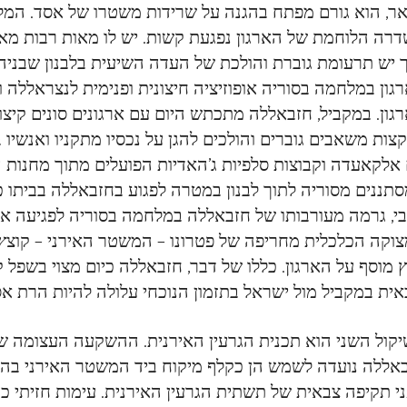
אר, הוא גורם מפתח בהגנה על שרידות משטרו של אסד. המל
רה הלוחמת של הארגון נפגעת קשות. יש לו מאות רבות מאו
 יש תרעומת גוברת והולכת של העדה השיעית בלבנון שבניה 
גון במלחמה בסוריה אופוזיציה חיצונית ופנימית לנצראללה ו
גון. במקביל, חזבאללה מתכתש היום עם ארגונים סונים קיצוני
צות משאבים גוברים והולכים להגן על נכסיו מתקניו ואנשיו 
אלקאעדה וקבוצות סלפיות ג’האדיות הפועלים מתוך מחנות הפ
תננים מסוריה לתוך לבנון במטרה לפגוע בחזבאללה בביתו 
י, גרמה מעורבותו של חזבאללה במלחמה בסוריה לפגיעה אנו
וקה הכלכלית מחריפה של פטרונו – המשטר האירני – קוצץ 
 מוסף על הארגון. כללו של דבר, חזבאללה כיום מצוי בשפל 
קול השני הוא תכנית הגרעין האירנית. ההשקעה העצומה של
אללה נועדה לשמש הן כקלף מיקוח ביד המשטר האירני בהק
י תקיפה צבאית של תשתית הגרעין האירנית. עימות חזיתי כ